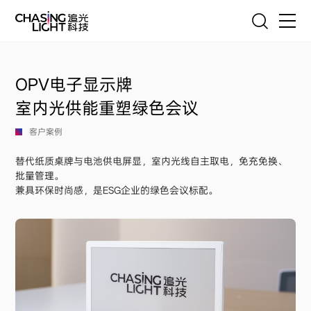
EN
联系我们
首页
OPV电子显示牌
产品
室内光供能重塑绿色会议
技术
客户案例
替代纸质桌牌与电池供电屏显，室内光线自主取电，免充免换、
服务
批量管理。
兼具环保时尚感，是ESG企业的绿色会议标配。
客户案例
追光故事
新闻与联系