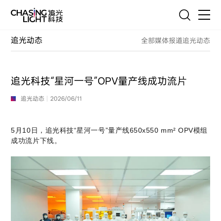
EN
联系我们
追光动态
全部
媒体报道
追光动态
首页
产品
追光科技“星河一号”OPV量产线成功流片
技术
追光动态
2026/06/11
服务
5月10日，追光科技“星河一号”量产线650x550 mm² OPV模组
成功流片下线。
客户案例
追光故事
新闻与联系