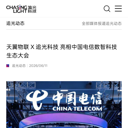
EN
联系我们
追光动态
全部
媒体报道
追光动态
首页
产品
天翼物联 X 追光科技 亮相中国电信数智科技
技术
生态大会
追光动态
2026/06/11
服务
客户案例
追光故事
新闻与联系